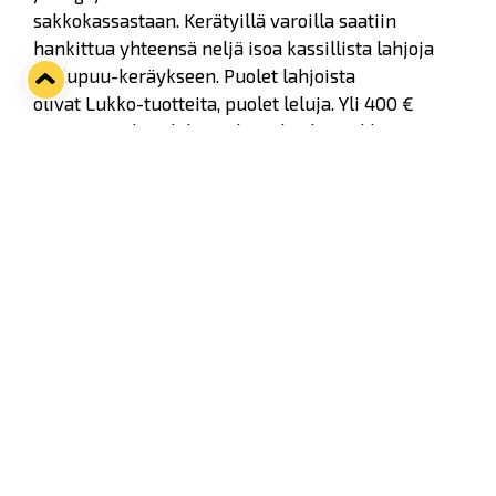
sakkokassastaan. Kerätyillä varoilla saatiin
hankittua yhteensä neljä isoa kassillista lahjoja
Joulupuu-keräykseen. Puolet lahjoista
olivat Lukko-tuotteita, puolet leluja. Yli 400 €
arvoisen pakettilahjoituksen lisäksi Lukko
lahjoittaa keräykseen 50 kpl ottelulippuja.
Lukon pelaajat olivat tempauksessa heti
innoissaan mukana. Kapteeni Heikki Liedes tulikin
keskiviikkona Lukon myyntipäällikkö Sallamari
Impolan avuksi viemään paketteja LähiTapiolan
keräyspisteelle.
- Tämä on meille pieni vaiva, mutta tällä on suuri
merkitys monille. Jokainen lapsi ansaitsee
joululahjansa ja me haluamme auttaa omalta
osaltamme tuomaan joulumieltä, Liedes sanoo.