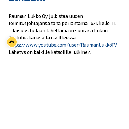
Rauman Lukko Oy julkistaa uuden
toimitusjohtajansa tänä perjantaina 16.4. kello 11.
Tilaisuus tullaan lähettämään suorana Lukon
Youtube-kanavalla osoitteessa
https://www.youtube.com/user/RaumanLukkoTV
.
Lähetys on kaikille katsojille julkinen.
Tilaisuudessa paikalla ovat uuden toimitusjohtajan
lisäksi nykyinen toimitusjohtaja Timo Rajala,
puheenjohtaja Ari Salmi sekä markkinointi- ja
tapahtumajohtaja Mikael Eklöf, joka juontaa
tilaisuuden.
Twitter
Facebook
LinkedIn
WhatsApp
Seuraava kotiottelu
ti 01.09.2026 klo 18:30