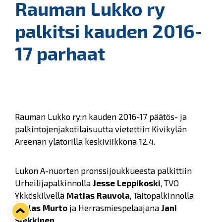
Rauman Lukko ry
palkitsi kauden 2016-
17 parhaat
Rauman Lukko ry:n kauden 2016-17 päätös- ja
palkintojenjakotilaisuutta vietettiin Kivikylän
Areenan ylätorilla keskiviikkona 12.4.
Lukon A-nuorten pronssijoukkueesta palkittiin
Urheilijapalkinnolla
Jesse Leppikoski
, TVO
Ykköskilvellä
Matias Rauvola
, Taitopalkinnolla
Niklas Murto
ja Herrasmiespelaajana
Jani
Siekkinen
.