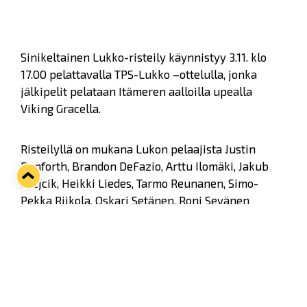
Sinikeltainen Lukko-risteily käynnistyy 3.11. klo
17.00 pelattavalla TPS-Lukko –ottelulla, jonka
jälkipelit pelataan Itämeren aalloilla upealla
Viking Gracella.
Risteilyllä on mukana Lukon pelaajista Justin
Danforth, Brandon DeFazio, Arttu Ilomäki, Jakub
Krejcik, Heikki Liedes, Tarmo Reunanen, Simo-
Pekka Riikola, Oskari Setänen, Roni Sevänen
ja Aaro Vidgren. Laivan lähtöiltana
risteilyohjelmassa Lukko-show klo 21:15-23:00
kokoustilassa. Seuraavana päivänä on luvassa
perinteinen Lukko-tietokilpailu klo 12:00-13:30 Bar
Retrossa.