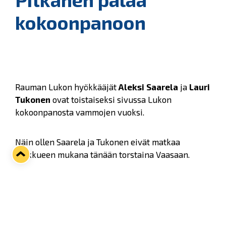
kokoonpanoon
Rauman Lukon hyökkääjät
Aleksi Saarela
ja
Lauri
Tukonen
ovat toistaiseksi sivussa Lukon
kokoonpanosta vammojen vuoksi.
Näin ollen Saarela ja Tukonen eivät matkaa
joukkueen mukana tänään torstaina Vaasaan.
Lokakuun alusta lähtien sairaslistalla ollut
hyökkääjä
Ilmari Pitkänen
sen sijaan palaa
sinikeltaisten kokoonpanoon torstain Sport-
ottelussa.