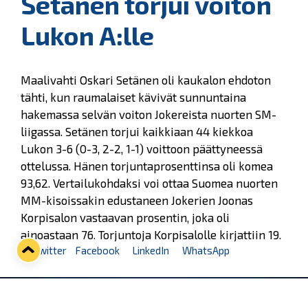
Setänen torjui voiton
Lukon A:lle
Maalivahti Oskari Setänen oli kaukalon ehdoton
tähti, kun raumalaiset kävivät sunnuntaina
hakemassa selvän voiton Jokereista nuorten SM-
liigassa. Setänen torjui kaikkiaan 44 kiekkoa
Lukon 3-6 (0-3, 2-2, 1-1) voittoon päättyneessä
ottelussa. Hänen torjuntaprosenttinsa oli komea
93,62. Vertailukohdaksi voi ottaa Suomea nuorten
MM-kisoissakin edustaneen Jokerien Joonas
Korpisalon vastaavan prosentin, joka oli
ainoastaan 76. Torjuntoja Korpisalolle kirjattiin 19.
Twitter
Facebook
LinkedIn
WhatsApp
Seuraava kotiottelu
ti 01.09.2026 klo 18:30