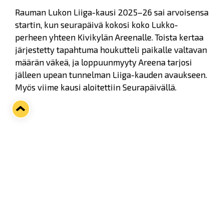
Rauman Lukon Liiga-kausi 2025–26 sai arvoisensa
startin, kun seurapäivä kokosi koko Lukko-
perheen yhteen Kivikylän Areenalle. Toista kertaa
järjestetty tapahtuma houkutteli paikalle valtavan
määrän väkeä, ja loppuunmyyty Areena tarjosi
jälleen upean tunnelman Liiga-kauden avaukseen.
Myös viime kausi aloitettiin Seurapäivällä.
Ennen illan Liiga-avauksen alkua Tapparaa
vastaan junioreille oli järjestetty monipuolista
ohjelmaa ylätorilla. Luvassa oli rasteja, kisailua ja
hauskaa yhdessäoloa, ja tunnelma oli täynnä iloa
ja yhteisöllisyyttä. Junioreilla oli myös
ainutlaatuinen mahdollisuus kohdata Liiga-
joukkueen pelaajat Niclas Almari, Onni Korkka ja