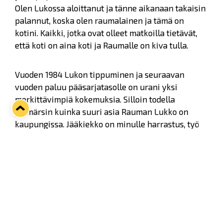
Olen Lukossa aloittanut ja tänne aikanaan takaisin
palannut, koska olen raumalainen ja tämä on
kotini. Kaikki, jotka ovat olleet matkoilla tietävät,
että koti on aina koti ja Raumalle on kiva tulla.
Vuoden 1984 Lukon tippuminen ja seuraavan
vuoden paluu pääsarjatasolle on urani yksi
merkittävimpiä kokemuksia. Silloin todella
ymmärsin kuinka suuri asia Rauman Lukko on
kaupungissa. Jääkiekko on minulle harrastus, työ
ja elämäntapa.
Siksi minä olen Lukko,
Erik Hämäläinen