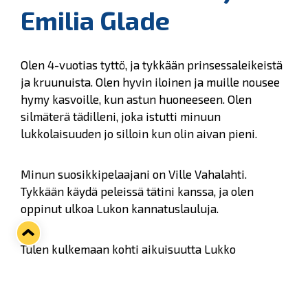
Emilia Glade
Olen 4-vuotias tyttö, ja tykkään prinsessaleikeistä
ja kruunuista. Olen hyvin iloinen ja muille nousee
hymy kasvoille, kun astun huoneeseen. Olen
silmäterä tädilleni, joka istutti minuun
lukkolaisuuden jo silloin kun olin aivan pieni.
Minun suosikkipelaajani on Ville Vahalahti.
Tykkään käydä peleissä tätini kanssa, ja olen
oppinut ulkoa Lukon kannatuslauluja.
Tulen kulkemaan kohti aikuisuutta Lukko
sydämessäni.
Siksi minä ja täti olemme Lukko,