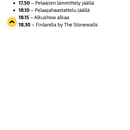
17.50
– Pelaajien lämmittely jäällä
18.10
– Pelaajahaastattelu jäällä
18.15
– Alkushow alkaa
18.30
– Finlandia by The Stonewalls
Ottelu
18.30
– 🏒
Lukko–TPS
Erätauoilla
Aura Lounge avoinna kaikille
Taproomissa esiintymässä:
76 Notes
Ottelun jälkeen