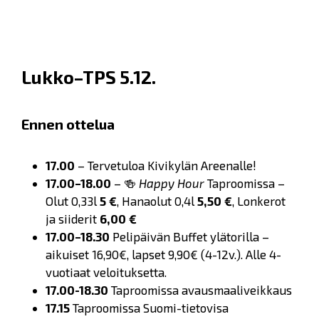
Lukko–TPS 5.12.
Ennen ottelua
17.00
– Tervetuloa Kivikylän Areenalle!
17.00–18.00
– 🍻
Happy Hour
Taproomissa –
Olut 0,33l
5 €
, Hanaolut 0,4l
5,50 €
, Lonkerot
ja siiderit
6,00 €
17.00–18.30
Pelipäivän Buffet ylätorilla –
aikuiset 16,90€, lapset 9,90€ (4-12v.). Alle 4-
vuotiaat veloituksetta.
17.00-18.30
Taproomissa avausmaaliveikkaus
17.15
Taproomissa Suomi-tietovisa