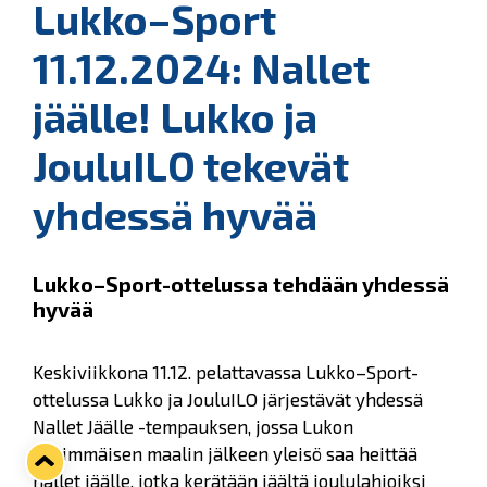
Lukko–Sport
11.12.2024: Nallet
jäälle! Lukko ja
JouluILO tekevät
yhdessä hyvää
Lukko–Sport-ottelussa tehdään yhdessä
hyvää
Keskiviikkona 11.12. pelattavassa Lukko–Sport-
ottelussa Lukko ja JouluILO järjestävät yhdessä
Nallet Jäälle -tempauksen, jossa Lukon
ensimmäisen maalin jälkeen yleisö saa heittää
nallet jäälle, jotka kerätään jäältä joululahjoiksi