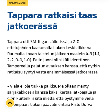
04.04.2013
Tappara ratkaisi taas
jatkoerässä
Tappara otti SM-liigan välierissä jo 2-0
ottelujohdon kaatamalla Lukon keskiviikkona
Raumalla kovan taistelun jälkeen maalein 4-3 (1-1,
2-2, 0-0, 1-0). Pelin juoni oli sikäli identtinen
Tampereella pelatun avauksen kanssa, että nytkin
ratkaisu syntyi vasta ensimmäisessä jatkoerässä.
- Vielä ei ole tiukka paikka. Me ollaan menty
sarjakakkosen kanssa kaksi kertaa jatkoajalle ja
olen kuitenkin sitä mieltä, että pystymme vielä
parempaan, Lukon päävalmentaja Risto Dufva