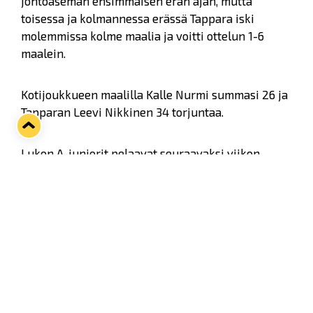
johtoaseman ensimmäisen erän ajan, mutta
toisessa ja kolmannessa erässä Tappara iski
molemmissa kolme maalia ja voitti ottelun 1-6
maalein.
Kotijoukkueen maalilla Kalle Nurmi summasi 26 ja
Tapparan Leevi Nikkinen 34 torjuntaa.
Lukon A-juniorit pelaavat seuraavaksi viikon
päästä lauantaina Sportin vieraana klo 13 alkaen.
Ottelun
tilastot
.
Twitter
Facebook
LinkedIn
WhatsApp