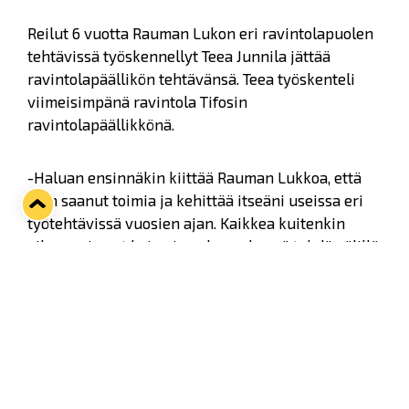
Reilut 6 vuotta Rauman Lukon eri ravintolapuolen
tehtävissä työskennellyt Teea Junnila jättää
ravintolapäällikön tehtävänsä. Teea työskenteli
viimeisimpänä ravintola Tifosin
ravintolapäällikkönä.
-Haluan ensinnäkin kiittää Rauman Lukkoa, että
olen saanut toimia ja kehittää itseäni useissa eri
työtehtävissä vuosien ajan. Kaikkea kuitenkin
aikansa, ja nyt koin ajan olevan kypsä tehdä välillä
jotain muuta. Haluan sydämestäni vielä kiittää
kaikkia matkassa mukana olleita, varsinkin
työtovereita ja asiakkaita. Sinikeltainen sydän on
ja säilyy ikuisesti, Teea kommentoi lähtöään.
Rauman Lukko ja sinikeltainen perhe kiittää Teeaa