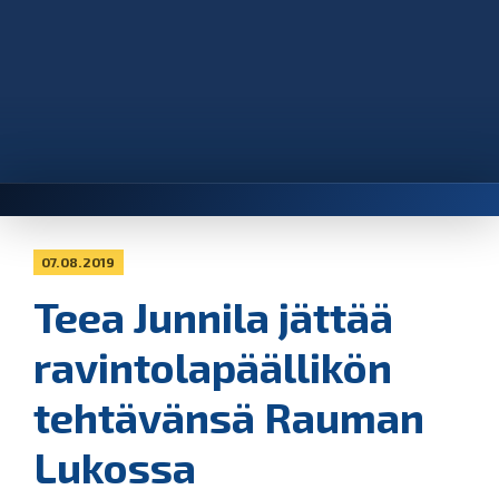
07.08.2019
Teea Junnila jättää
ravintolapäällikön
tehtävänsä Rauman
Lukossa