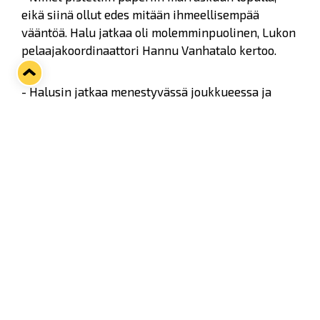
eikä siinä ollut edes mitään ihmeellisempää
vääntöä. Halu jatkaa oli molemminpuolinen, Lukon
pelaajakoordinaattori Hannu Vanhatalo kertoo.
- Halusin jatkaa menestyvässä joukkueessa ja
voittamaan tottuneen valmentajan kanssa. Tavoite
on täyttynyt, jos ensi kevään ollaan vielä tässä
vaiheessa mukana, perustelee Nurmi itse
valintaansa.
Twitter
Facebook
LinkedIn
WhatsApp
Seuraava kotiottelu
pe 07.08.2026 klo 10:00
VS
Lukko — Ässät
Osta liput
Tuoreimmat uutiset