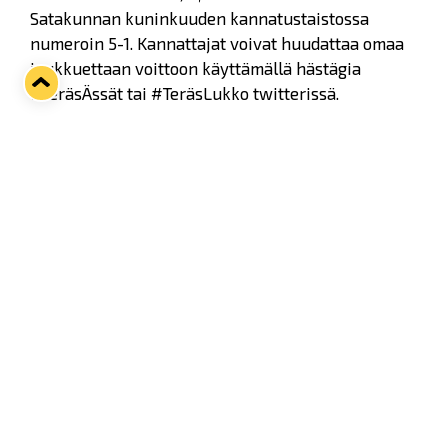
Satakunnan kuninkuuden kannatustaistossa
numeroin 5-1. Kannattajat voivat huudattaa omaa
joukkuettaan voittoon käyttämällä hästägia
#TeräsÄssät tai #TeräsLukko twitterissä.
Tulevalla kaudella myös kannattajien omaan
kuvasisältöön kiinnitetään lisää huomiota, ja
heidän on mahdollista saada kuvansa
Terässarjagalleriaan lisäämällä Instagrammissa,
Facebookissa tai Twitterissä kuvajulkaisuun
tunniste #teräsässät tai #teräslukko. Kuvat voi
myös ladata galleriaan myös suoraan sivustolta
löytyvän lomakkeen kautta. Kuvien joukosta on
myös mahdollista äänestää omaa suosikkiaan, ja
jokaisen keskinäisen pelin jälkeen parhaat kuvat
palkitaan ruhtinaallisesti.