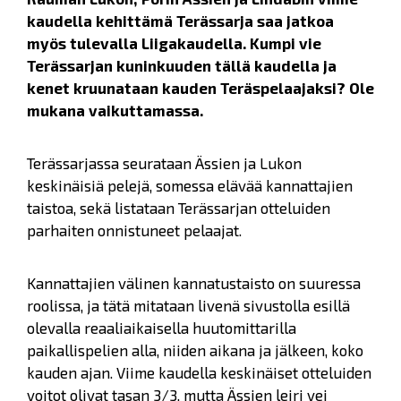
kaudella kehittämä Terässarja saa jatkoa
myös tulevalla Liigakaudella. Kumpi vie
Terässarjan kuninkuuden tällä kaudella ja
kenet kruunataan kauden Teräspelaajaksi? Ole
mukana vaikuttamassa.
Terässarjassa seurataan Ässien ja Lukon
keskinäisiä pelejä, somessa elävää kannattajien
taistoa, sekä listataan Terässarjan otteluiden
parhaiten onnistuneet pelaajat.
Kannattajien välinen kannatustaisto on suuressa
roolissa, ja tätä mitataan livenä sivustolla esillä
olevalla reaaliaikaisella huutomittarilla
paikallispelien alla, niiden aikana ja jälkeen, koko
kauden ajan. Viime kaudella keskinäiset otteluiden
voitot olivat tasan 3/3, mutta Ässien leiri vei