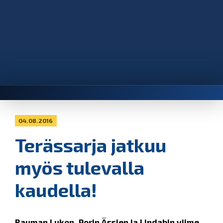
04.08.2016
Terässarja jatkuu
myös tulevalla
kaudella!
Rauman Lukon, Porin Ässien ja Lindabin viime