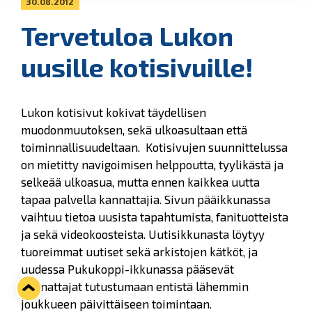
30.08.2012
Tervetuloa Lukon
uusille kotisivuille!
Lukon kotisivut kokivat täydellisen
muodonmuutoksen, sekä ulkoasultaan että
toiminnallisuudeltaan. Kotisivujen suunnittelussa
on mietitty navigoimisen helppoutta, tyylikästä ja
selkeää ulkoasua, mutta ennen kaikkea uutta
tapaa palvella kannattajia. Sivun pääikkunassa
vaihtuu tietoa uusista tapahtumista, fanituotteista
ja sekä videokoosteista. Uutisikkunasta löytyy
tuoreimmat uutiset sekä arkistojen kätköt, ja
uudessa Pukukoppi-ikkunassa pääsevät
kannattajat tutustumaan entistä lähemmin
joukkueen päivittäiseen toimintaan.