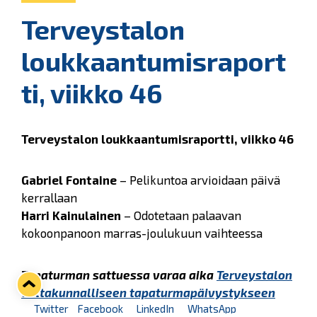
Terveystalon
loukkaantumisraport
ti, viikko 46
Terveystalon loukkaantumisraportti, viikko 46
Gabriel Fontaine
–
Pelikuntoa arvioidaan päivä
kerrallaan
Harri Kainulainen
– Odotetaan palaavan
kokoonpanoon marras-joulukuun vaihteessa
Tapaturman sattuessa varaa aika
Terveystalon
valtakunnalliseen tapaturmapäivystykseen
Twitter
Facebook
LinkedIn
WhatsApp