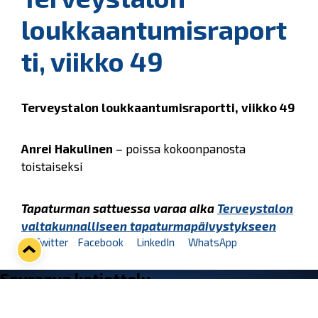
loukkaantumisraport
ti, viikko 49
Terveystalon loukkaantumisraportti, viikko 49
Anrei Hakulinen
– poissa kokoonpanosta
toistaiseksi
Tapaturman sattuessa varaa aika
Terveystalon
valtakunnalliseen tapaturmapäivystykseen
Twitter
Facebook
LinkedIn
WhatsApp
Seuraava kotiottelu
ti 01.09.2026 klo 18:30