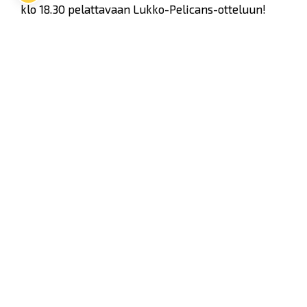
klo 18.30 pelattavaan Lukko-Pelicans-otteluun!
Yhteislippupaketti ja kaupanpäällisenä tuleva
ottelulippu myynnissä vain Rauman Lukon
toimistolla maanantaina 7.3. ja tiistaina 8.3.
Toimisto palvelee osoitteessa Kuninkaankatu 3 klo
9.00-16.00, tervetuloa.
Rauma Rockin ja Flikkatte Vitosen yhteislipun
hinta on 55€ (norm.75€) ja niitä on myynnissä 8.3.
asti.
Rauma Rockin sivuille
TÄSTÄ
.