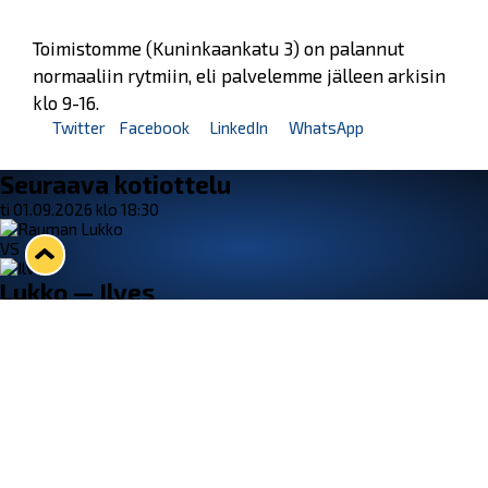
Toimistomme (Kuninkaankatu 3) on palannut
normaaliin rytmiin, eli palvelemme jälleen arkisin
klo 9-16.
Twitter
Facebook
LinkedIn
WhatsApp
Seuraava kotiottelu
ti 01.09.2026 klo 18:30
VS
Lukko — Ilves
Osta liput
Tuoreimmat uutiset
33. Pitsiturnaus päätökseen – HPK nappasi Knypyl-pystin
Lue juttu »
Otteluliput juhlakaudelle 26–27 nyt myynnissä!
Lue juttu »