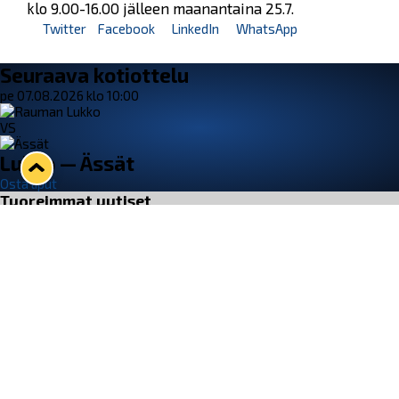
klo 9.00-16.00 jälleen maanantaina 25.7.
Twitter
Facebook
LinkedIn
WhatsApp
Seuraava kotiottelu
pe 07.08.2026 klo 10:00
VS
Lukko — Ässät
Osta liput
Tuoreimmat uutiset
Otteluliput juhlakaudelle 26–27 nyt myynnissä!
Lue juttu »
Kiekko-Espoo voittaa historian ensimmäisen naisten
Pitsiturnauksen
Lue juttu »
Pitsiturnauksen päiväliput on loppuunmyyty – Pitsitunnelmaan
pääset myös Marina Vistan terassilla
Lue juttu »