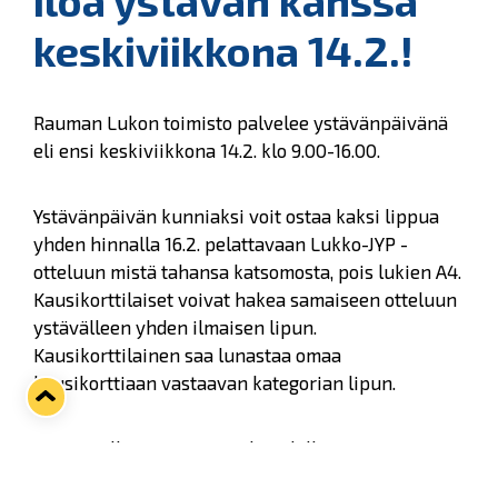
iloa ystävän kanssa
keskiviikkona 14.2.!
Rauman Lukon toimisto palvelee ystävänpäivänä
eli ensi keskiviikkona 14.2. klo 9.00-16.00.
Ystävänpäivän kunniaksi voit ostaa kaksi lippua
yhden hinnalla 16.2. pelattavaan Lukko-JYP -
otteluun mistä tahansa katsomosta, pois lukien A4.
Kausikorttilaiset voivat hakea samaiseen otteluun
ystävälleen yhden ilmaisen lipun.
Kausikorttilainen saa lunastaa omaa
kausikorttiaan vastaavan kategorian lipun.
Tee samalla myös normaalia edullisempia
fanituoteostoksia. Osta kaksi fanituotetta,