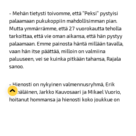
- Mehän tietysti toivomme, että ”Peksi” pystyisi
palaamaan pukukoppiin mahdollisimman pian.
Mutta ymmärrämme, että 27 vuorokautta teholla
tarkoittaa, että vie oman aikansa, että hän pystyy
palaamaan. Emme painosta häntä millään tavalla,
vaan hän itse päättää, milloin on valmiina
paluuseen, vei se kuinka pitkään tahansa, Rajala
sanoo.
- Hienosti on nykyinen valmennusryhmä, Erik
Hämäläinen, Jarkko Kauvosaari ja Mikael Vuorio,
hoitanut hommansa ja hienosti koko joukkue on
tämän uuden tilanteen ottanut haltuun.
Korona on tuonut paljon lisätyötä
Liigaorganisaatiolle. Viranomaisohjeistukset ja sitä