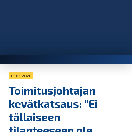
18.03.2021
Toimitusjohtajan
kevätkatsaus: ”Ei
tällaiseen
tilanteeseen ole