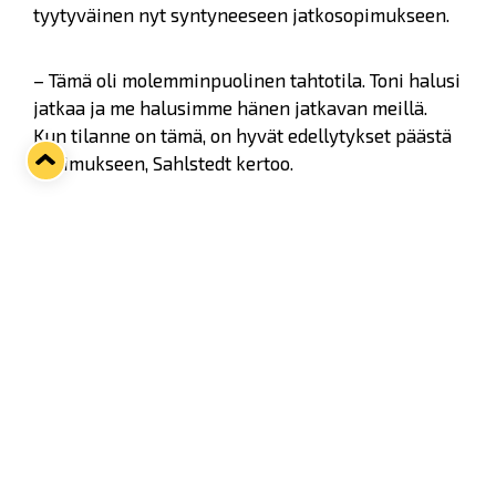
tyytyväinen nyt syntyneeseen jatkosopimukseen.
– Tämä oli molemminpuolinen tahtotila. Toni halusi
jatkaa ja me halusimme hänen jatkavan meillä.
Kun tilanne on tämä, on hyvät edellytykset päästä
sopimukseen, Sahlstedt kertoo.
– Haluamme joukkueeseen jatkuvuutta ja Toni on
pelannut Lukon paidassa jo pitempään. Hän on
oikean tyyppinen kokenut pelaaja, joka on
pystynyt mukautumaan nykyjääkiekon
vaatimustasoon.
185-senttinen ja 87-kiloinen vasemmalta laukova