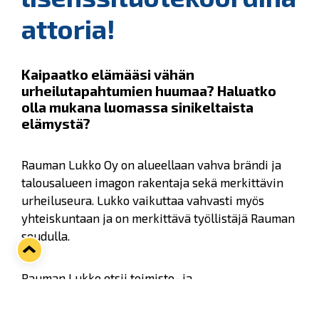
attoria!
Kaipaatko elämääsi vähän
urheilutapahtumien huumaa? Haluatko
olla mukana luomassa sinikeltaista
elämystä?
Rauman Lukko Oy on alueellaan vahva brändi ja
talousalueen imagon rakentaja sekä merkittävin
urheiluseura. Lukko vaikuttaa vahvasti myös
yhteiskuntaan ja on merkittävä työllistäjä Rauman
seudulla.
Rauman Lukko etsii toimisto- ja
lisenssituotekoordinaattoria edellisen siirtyessä
uusiin tehtäviin organisaation sisällä.