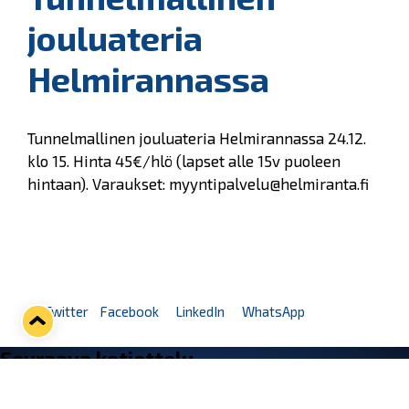
jouluateria
Helmirannassa
Tunnelmallinen jouluateria Helmirannassa 24.12.
klo 15. Hinta 45€/hlö (lapset alle 15v puoleen
hintaan). Varaukset: myyntipalvelu@helmiranta.fi
Twitter
Facebook
LinkedIn
WhatsApp
Seuraava kotiottelu
ti 01.09.2026 klo 18:30