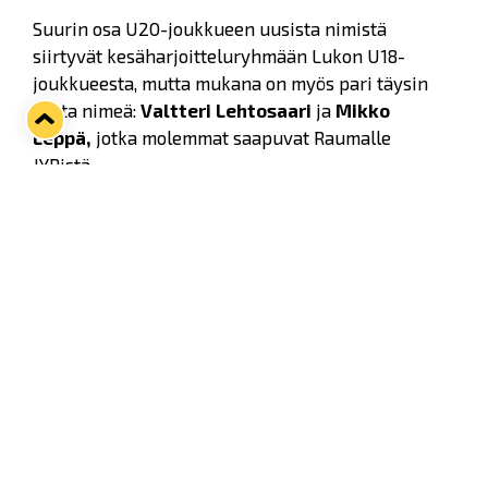
Suurin osa U20-joukkueen uusista nimistä
siirtyvät kesäharjoitteluryhmään Lukon U18-
joukkueesta, mutta mukana on myös pari täysin
uutta nimeä:
Valtteri Lehtosaari
ja
Mikko
Leppä,
jotka molemmat saapuvat Raumalle
JYPistä.
Maalivahdit:
Markus Kartano (Syntymävuosi, 2008)
Eetu Laurikkala (2005)
Jooa Sammalniemi (2007)
Puolustajat:
Otto Boman (2009)