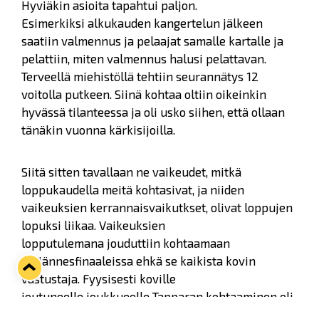
Hyviäkin asioita tapahtui paljon.
Esimerkiksi alkukauden kangertelun jälkeen
saatiin valmennus ja pelaajat samalle kartalle ja
pelattiin, miten valmennus halusi pelattavan.
Terveellä miehistöllä tehtiin seurannätys 12
voitolla putkeen. Siinä kohtaa oltiin oikeinkin
hyvässä tilanteessa ja oli usko siihen, että ollaan
tänäkin vuonna kärkisijoilla.
Siitä sitten tavallaan ne vaikeudet, mitkä
loppukaudella meitä kohtasivat, ja niiden
vaikeuksien kerrannaisvaikutkset, olivat loppujen
lopuksi liikaa. Vaikeuksien
lopputulemana jouduttiin kohtaamaan
neljännesfinaaleissa ehkä se kaikista kovin
vastustaja. Fyysisesti koville
joutuneelle joukkueelle Tapparan kohtaaminen oli
kova paikka: miehinen vastus annettiin, 5 vs 5 -