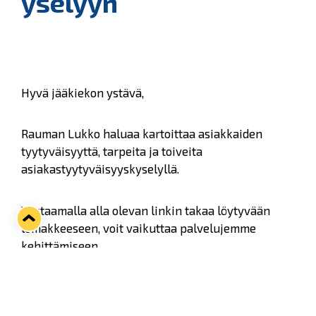
yselyyn
Hyvä jääkiekon ystävä,
Rauman Lukko haluaa kartoittaa asiakkaiden
tyytyväisyyttä, tarpeita ja toiveita
asiakastyytyväisyyskyselyllä.
Vastaamalla alla olevan linkin takaa löytyvään
lomakkeeseen, voit vaikuttaa palvelujemme
kehittämiseen.
Kaikkien vastanneiden kesken arvotaan yksi aitio
käyttöön yhteen Lukon kotiotteluun.