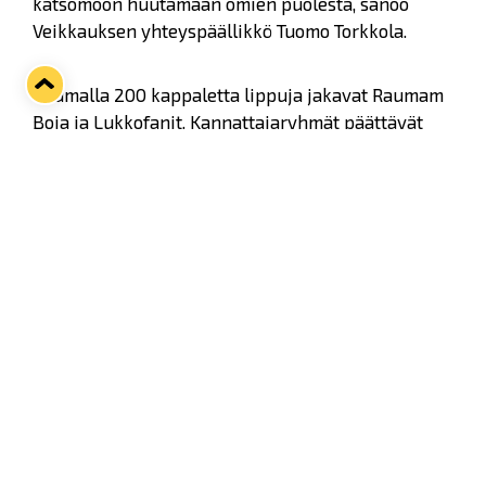
katsomoon huutamaan omien puolesta, sanoo
Veikkauksen yhteyspäällikkö Tuomo Torkkola.
Raumalla 200 kappaletta lippuja jakavat Raumam
Boja ja Lukkofanit. Kannattajaryhmät päättävät
itse kenelle ja miten lippuja jaetaan. Seuraa
Raumam boikkatte
ja
Lukkofanien
kanavia
lisätietoja varten.
Kannattajakierroksen ottelut:
Tiistai 27.2.
HPK–KalPa
Ilves–Pelicans
Kärpät–KooKoo
SaiPa–JYP
Sport–Tappara