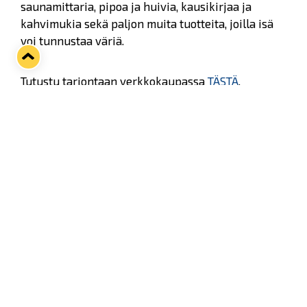
saunamittaria, pipoa ja huivia, kausikirjaa ja
kahvimukia sekä paljon muita tuotteita, joilla isä
voi tunnustaa väriä.
Tutustu tarjontaan verkkokaupassa
TÄSTÄ
.
Twitter
Facebook
LinkedIn
WhatsApp
Seuraava kotiottelu
ti 01.09.2026 klo 18:30
VS
Lukko — Ilves
Osta liput
Tuoreimmat uutiset