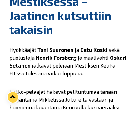
Mestiksessä –
Jaatinen kutsuttiin
takaisin
Hyökkääjät
Toni Suuronen
ja
Eetu Koski
sekä
puolustaja
Henrik Forsberg
ja maalivahti
Oskari
Setänen
jatkavat pelejään Mestiksen KeuPa
HT:ssa tulevana viikonloppuna.
Lukko-pelaajat hakevat pelituntumaa tänään
perjantaina Mikkelissä Jukureita vastaan ja
huomenna lauantaina Keuruulla kun vieraaksi
saapuu TuTo. Lauantain ottelussa KeuPaa edustaa
myös Lukko-hyökkääjä
Jesper Piitulainen
.