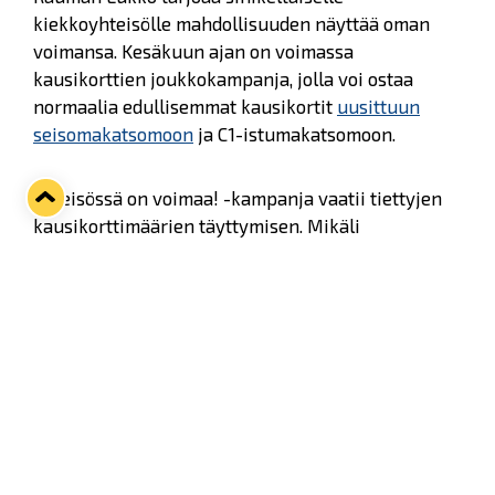
kiekkoyhteisölle mahdollisuuden näyttää oman
voimansa. Kesäkuun ajan on voimassa
kausikorttien joukkokampanja, jolla voi ostaa
normaalia edullisemmat kausikortit
uusittuun
seisomakatsomoon
ja C1-istumakatsomoon.
Yhteisössä on voimaa! -kampanja vaatii tiettyjen
kausikorttimäärien täyttymisen. Mikäli
seisomakatsomoon hankitaan yhteensä 500
kausikorttia, on yhden kausikortin hinta 120€.
Tarjous on voimassa vain mikäli
minimitilausmäärä 500 ostettua kausikorttia
toteutuu. Kampanja-aika on 1.-30.6.2018.
Seisomakausikorttilainen säästää myös
tulevaisuudessa. Seuraavan kauden 2019-20
kausikortin hinta on 180€, mutta siitä vähennetään