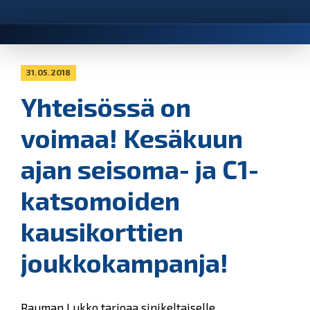
31.05.2018
Yhteisössä on
voimaa! Kesäkuun
ajan seisoma- ja C1-
katsomoiden
kausikorttien
joukkokampanja!
Rauman Lukko tarjoaa sinikeltaiselle