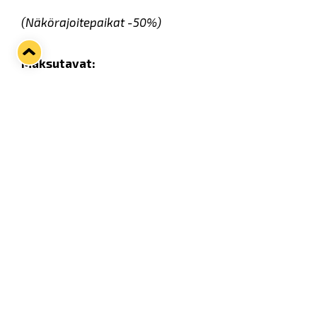
(Näkörajoitepaikat -50%)
Maksutavat:
- Kertamaksu:
Voit maksaa kausikorttisi Rauman
Lukon toimistolla tai
Lukon lippukaupassa
. (voit
käyttää maksamiseen etumaksuvälineitä:
Smartum, Edenred, Eazybreak, E-Passi tai Tyky- tai
Virikesetelit).
Kausikortin 2026–27 hyödyt:
Aina oma paikka ilman jonoja ja
palvelumaksuja
Oikeuttaa sisäänpääsyyn & omaan paikkaan