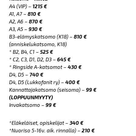
A4 (VIP) –
1215 €
A1, A7 –
810 €
A2, A6 –
870 €
A3, A5 –
930 €
B3-elämyskatsomo (K18) –
810 €
(anniskelukatsomo, K18)
* B2, B4, C1 –
525 €
* C2, C3, D1, D2, D3 –
645 €
* Ringside A-katsomot –
430 €
D4, D5 –
740 €
D4, D5 (Lukkofanit ry) –
400 €
Kannattajakatsomo (seisoma) –
99 €
(LOPPUUNMYYTY)
Invakatsomo –
99 €
*Eläkeläiset, opiskelijat –
340 €
*Nuoriso 5-16v. aik. rinnalla) –
210 €