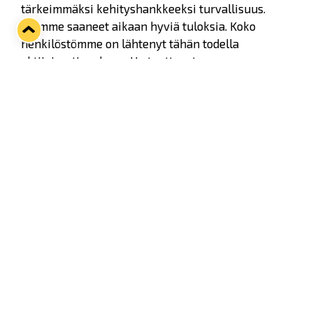
tärkeimmäksi kehityshankkeeksi turvallisuus.
Olemme saaneet aikaan hyviä tuloksia. Koko
henkilöstömme on lähtenyt tähän todella
aktiivisesti mukaan. He tuottavat
parannusehdotuksia ja poikkeamahavaintoja,
Europortsin Finlandin toimitusjohtaja Timo
Lehtinen kertoo.
Asennemuutokset lähtevät meistä jokaisesta.
Tavoite on, että jokainen tulee terveenä töihin ja
lähtee terveenä kotiin.
– Pelaajilla on vastuu toisistaan, omista
joukkuekavereista ja vastustajista. Vastustajan
kunnioittaminen kuuluu olennaisena osana
jokaiseen peliin, Lukon valmentaja Erik
Hämäläinen muistuttaa.