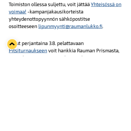
Toimiston ollessa suljettu, voit jättää
Yhteisössä on
voimaa!
-kampanjakausikorteista
yhteydenottopyynnön sähköpostitse
osoitteeseen
lipunmyynti@raumanlukko.fi
.
Liput perjantaina 3.8. pelattavaan
Pitsiturnaukseen
voit hankkia Rauman Prismasta,
S-Market Eurasta ja Laitilasta sekä
valtakunnallisesti
Ticketmasterin
lippukaupoista
ja
nettikaupasta
.
Twitter
Facebook
LinkedIn
WhatsApp
Seuraava kotiottelu
ti 01.09.2026 klo 18:30